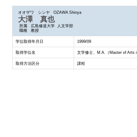
オオザワ シンヤ
OZAWA Shinya
大澤 真也
所属
広島修道大学 人文学部
職種
教授
学位取得年月日
1999/09
取得学位名
文学修士、M.A.（Master of Arts in 
取得方法区分
課程