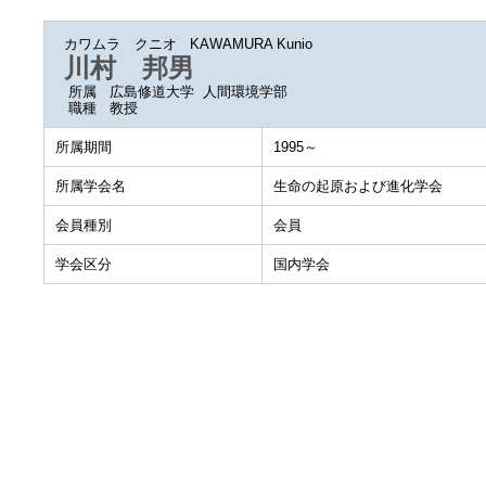
カワムラ クニオ
KAWAMURA Kunio
川村 邦男
所属
広島修道大学 人間環境学部
職種
教授
所属期間
1995～
所属学会名
生命の起原および進化学会
会員種別
会員
学会区分
国内学会