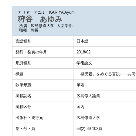
カリヤ アユミ
KARIYA Ayumi
狩谷 あゆみ
所属
広島修道大学 人文学部
職種
教授
言語種別
日本語
発行・発表の年月
2018/02
形態種別
学術論文
標題
「嬰児殺」をめぐる言説---「共
執筆形態
単著
掲載誌名
広島修大論集
掲載区分
国内
出版社・発行元
広島修道大学
巻・号・頁
58(2),89-102頁