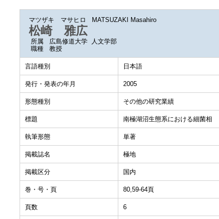
マツザキ マサヒロ
MATSUZAKI Masahiro
松崎 雅広
所属
広島修道大学 人文学部
職種
教授
言語種別
日本語
発行・発表の年月
2005
形態種別
その他の研究業績
標題
南極湖沼生態系における細菌相
執筆形態
単著
掲載誌名
極地
掲載区分
国内
巻・号・頁
80,59-64頁
頁数
6