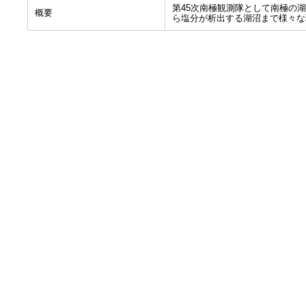
第45次南極観測隊として南極の
概要
ら塩分が析出する湖沼まで様々な