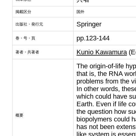
掲載区分
国外
Springer
出版社・発行元
pp.123-144
巻・号・頁
Kunio Kawamura
(E
著者・共著者
The origin-of-life h
that is, the RNA wo
problems from the vi
In other words, thes
which could have sur
Earth. Even if life 
the question how suc
概要
biopolymers could ha
has not been extensiv
like system is essent