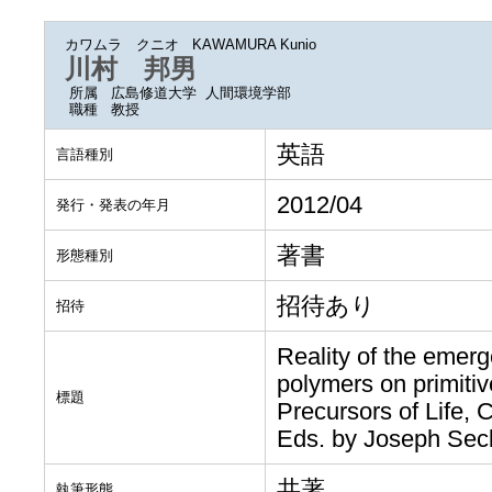
カワムラ クニオ
KAWAMURA Kunio
川村 邦男
所属
広島修道大学 人間環境学部
職種
教授
英語
言語種別
2012/04
発行・発表の年月
著書
形態種別
招待あり
招待
Reality of the emerg
polymers on primit
標題
Precursors of Life, 
Eds. by Joseph Sec
共著
執筆形態