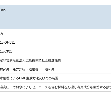
nio
内
15-064031
15/03/26
定非営利活動法人広島循環型社会推進機構
村邦男・緒方知徳・迫勝善・田邉和男
水処理によるHMF生成方法及びその装置
温高圧下で熱水によりセルロースを含む材料を処理し有用成分を製造する熱