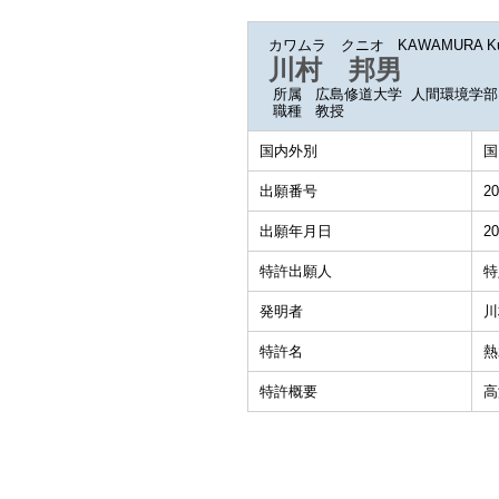
カワムラ クニオ
KAWAMURA Ku
川村 邦男
所属
広島修道大学 人間環境学部
職種
教授
国内外別
国
出願番号
20
出願年月日
20
特許出願人
特
発明者
川
特許名
熱
特許概要
高