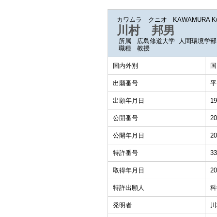
カワムラ クニオ
KAWAMURA Ku
川村 邦男
所属
広島修道大学 人間環境学部
職種
教授
国内外別
国
出願番号
平
出願年月日
19
公開番号
20
公開年月日
20
特許番号
33
取得年月日
20
特許出願人
科
発明者
川