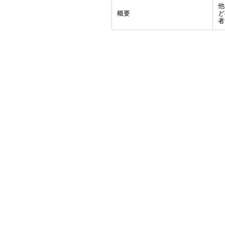
他
概要
ど
者