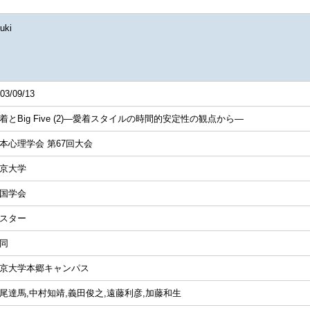
uki
03/09/13
着とBig Five (2)―愛着スタイルの時間的安定性の観点から―
本心理学会 第67回大会
京大学
国学会
スター
同
京大学本郷キャンパス
尾達馬,中村知靖,義田俊之,遠藤利彦,加藤和生