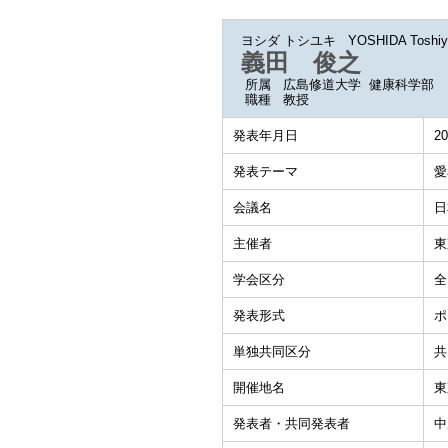
ヨシダ トシユキ
YOSHIDA Toshiy
義田 俊之
所属
広島修道大学 健康科学部
職種
教授
発表年月日
20
発表テーマ
愛
会議名
日
主催者
東
学会区分
全
発表形式
ポ
単独共同区分
共
開催地名
東
発表者・共同発表者
中