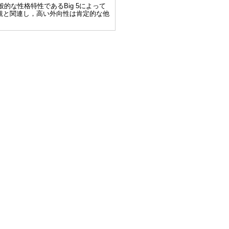
的な性格特性であるBig 5によって
観と関連し，高い外向性は肯定的な他