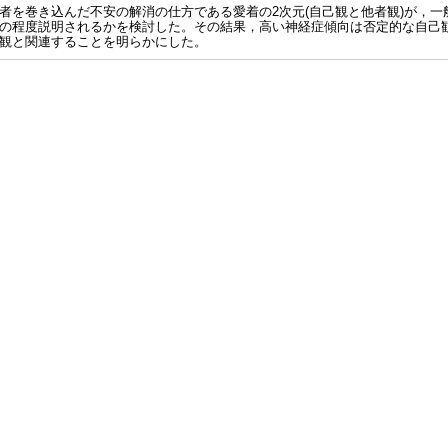
者を巻き込んだ不安の解消の仕方である愛着の2次元(自己観と他者観)が，一般
の程度説明されるかを検討した。その結果，高い神経症傾向は否定的な自己
観と関連することを明らかにした。