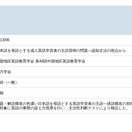
13/06
本語を母語とする成人英語学習者の主語習得の問題―認知文法の視点から
国地区英語教育学会 第44回中国地区英語教育学会
方学会
頭（一般）
独
題－解説構造の色濃い日本語を母語とする英語学習者の主語―述語構造の習
対象に英語の事態の捉え方指導を行い，文法性判断テストにより検証した。