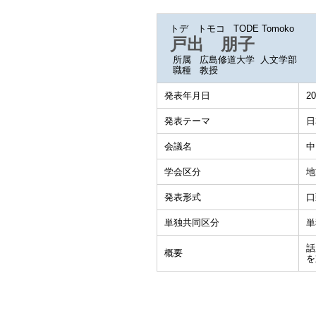
トデ トモコ
TODE Tomoko
戸出 朋子
所属
広島修道大学 人文学部
職種
教授
発表年月日
20
発表テーマ
日
会議名
中
学会区分
地
発表形式
口
単独共同区分
単
話
概要
を