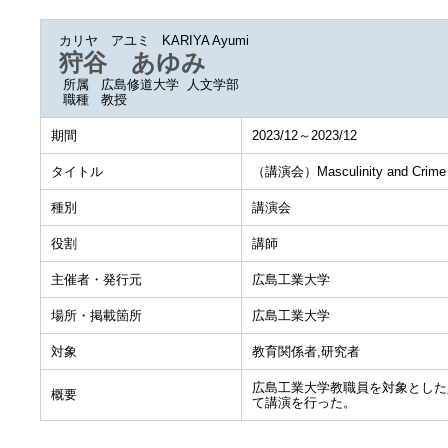
カリヤ アユミ
KARIYA Ayumi
狩谷 あゆみ
所属
広島修道大学 人文学部
職種
教授
期間
2023/12～2023/12
タイトル
（講演会）Masculinity and 
種別
講演会
役割
講師
主催者・発行元
広島工業大学
場所・掲載箇所
広島工業大学
対象
教育関係者,研究者
広島工業大学教職員を対象とした人権講
概要
て講演を行った。