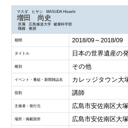
マスダ ヒサシ
MASUDA Hisashi
増田 尚史
所属
広島修道大学 健康科学部
職種
教授
2018/09～2018/09
期間
日本の世界遺産の
タイトル
その他
種別
カレッジタウン大
イベント・番組・新聞雑誌名
講師
役割
広島市安佐南区大
主催者・発行元
広島市安佐南区大
場所・掲載箇所