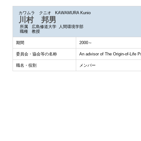
カワムラ クニオ
KAWAMURA Kunio
川村 邦男
所属
広島修道大学 人間環境学部
職種
教授
期間
2000～
委員会・協会等の名称
An advisor of The Origin-of-Life Pr
職名・役割
メンバー