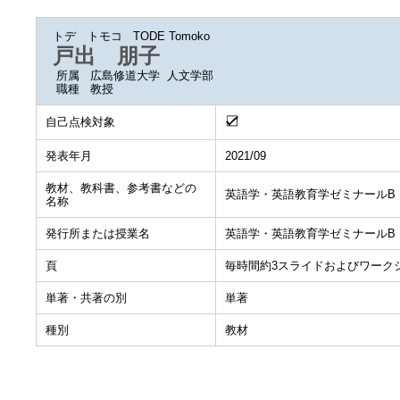
トデ トモコ
TODE Tomoko
戸出 朋子
所属
広島修道大学 人文学部
職種
教授
自己点検対象
発表年月
2021/09
教材、教科書、参考書などの
英語学・英語教育学ゼミナールB
名称
発行所または授業名
英語学・英語教育学ゼミナールB
頁
毎時間約3スライドおよびワーク
単著・共著の別
単著
種別
教材