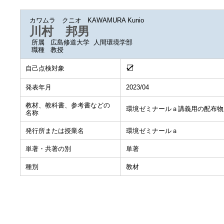
カワムラ クニオ
KAWAMURA Kunio
川村 邦男
所属
広島修道大学 人間環境学部
職種
教授
自己点検対象
発表年月
2023/04
教材、教科書、参考書などの
環境ゼミナールａ講義用の配布物
名称
発行所または授業名
環境ゼミナールａ
単著・共著の別
単著
種別
教材