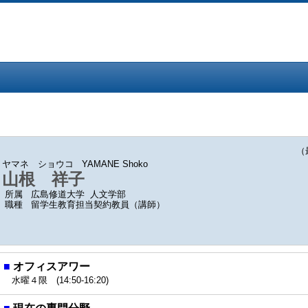
（最終
ヤマネ ショウコ
YAMANE Shoko
山根 祥子
所属
広島修道大学 人文学部
職種
留学生教育担当契約教員（講師）
■
オフィスアワー
水曜４限 (14:50-16:20)