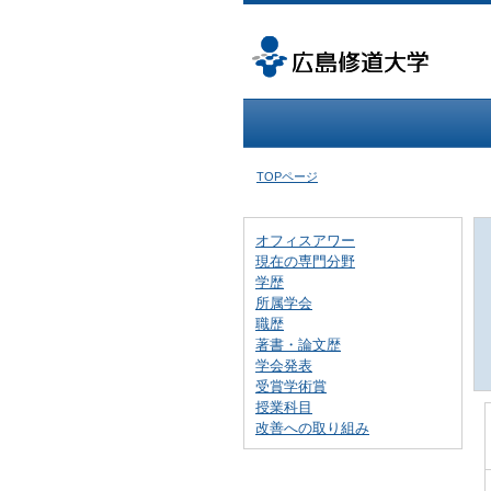
TOPページ
オフィスアワー
現在の専門分野
学歴
所属学会
職歴
著書・論文歴
学会発表
受賞学術賞
授業科目
改善への取り組み