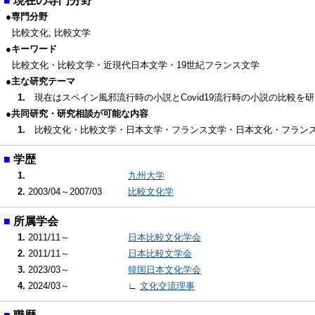
■
現在の専門分野
●専門分野
比較文化, 比較文学
●キーワード
比較文化・比較文学・近現代日本文学・19世紀フランス文学
●主な研究テーマ
1.
現在はスペイン風邪流行時の小説とCovid19流行時の小説の比較を
●共同研究・研究相談が可能な内容
1.
比較文化・比較文学・日本文学・フランス文学・日本文化・フラン
■
学歴
1.
九州大学
2.
2003/04～2007/03
比較文化学
■
所属学会
1.
2011/11～
日本比較文化学会
2.
2011/11～
日本比較文学会
3.
2023/03～
韓国日本文化学会
4.
2024/03～
∟
文化交流理事