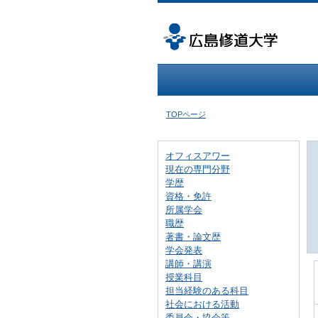
TOPページ
オフィスアワー
現在の専門分野
学歴
資格・免許
所属学会
職歴
著書・論文歴
学会発表
講師・講演
授業科目
担当経験のある科目
社会における活動
委員会・協会等