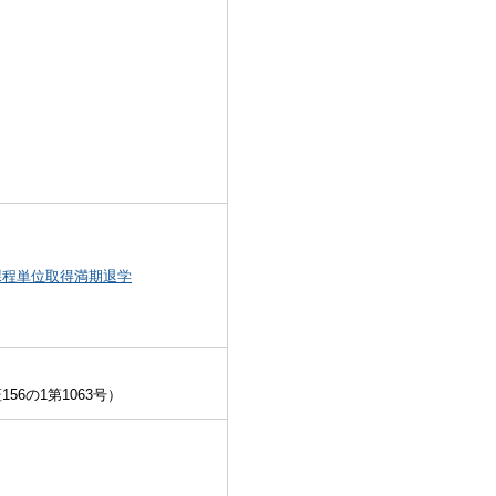
課程単位取得満期退学
56の1第1063号）