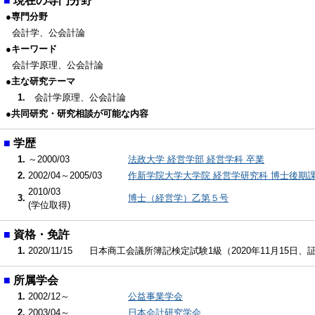
■
現在の専門分野
●専門分野
会計学、公会計論
●キーワード
会計学原理、公会計論
●主な研究テーマ
1.
会計学原理、公会計論
●共同研究・研究相談が可能な内容
■
学歴
1.
～2000/03
法政大学 経営学部 経営学科 卒業
2.
2002/04～2005/03
作新学院大学大学院 経営学研究科 博士後期
2010/03
3.
博士（経営学）乙第５号
(学位取得)
■
資格・免許
1.
2020/11/15
日本商工会議所簿記検定試験1級（2020年11月15日、証1
■
所属学会
1.
2002/12～
公益事業学会
2.
2003/04～
日本会計研究学会