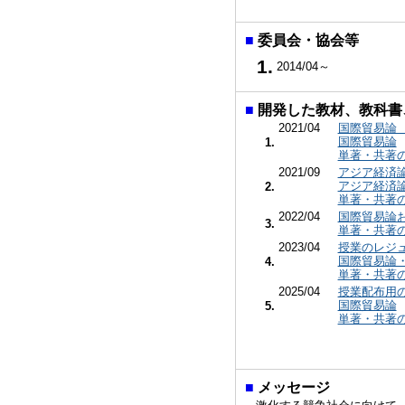
■
委員会・協会等
1.
2014/04～
■
開発した教材、教科書
2021/04
国際貿易論
国際貿易論
1.
単著・共著
2021/09
アジア経済
アジア経済
2.
単著・共著
2022/04
国際貿易論
3.
単著・共著
2023/04
授業のレジ
国際貿易論
4.
単著・共著
2025/04
授業配布用
国際貿易論
5.
単著・共著
■
メッセージ