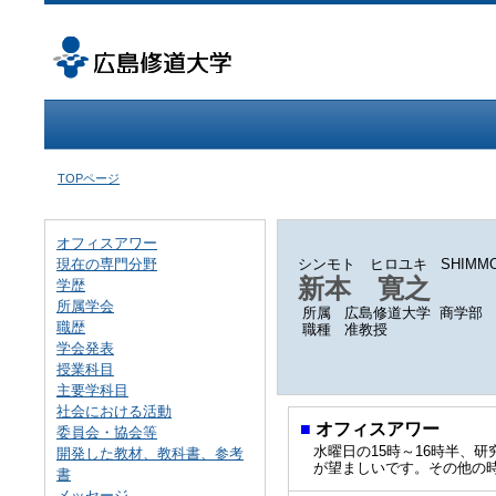
TOPページ
オフィスアワー
現在の専門分野
シンモト ヒロユキ
SHIMMO
新本 寛之
学歴
所属学会
所属
広島修道大学 商学部
職歴
職種
准教授
学会発表
授業科目
主要学科目
社会における活動
■
オフィスアワー
委員会・協会等
水曜日の15時～16時半、
開発した教材、教科書、参考
が望ましいです。その他の
書
メッセージ