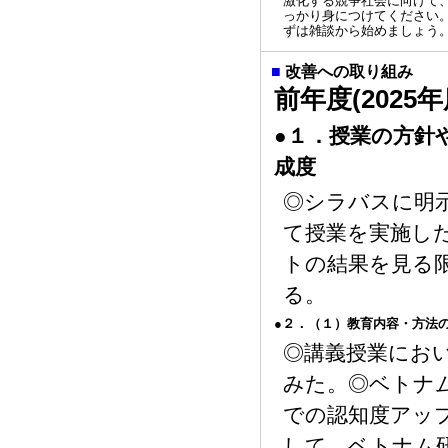
激化する競争社会に向けて
っかり身につけてください
ずは雑談から始めましょう
■
改善への取り組み
前年度(202
●１．授業の方針
成度
◎シラバスに明
て授業を実施し
トの結果を⾒る
る。
●２．（１）教育内容・方法
◎講義授業にお
みた。◎ベトナ
での認知度アッ
して、ベトナム