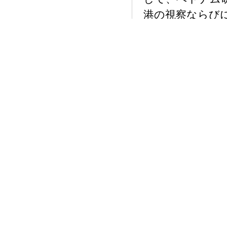
港の視察ならび
ンパスや⼊学準
ミ⽣に促し、対
機会とした。◎
業研究を実施し
EXPOジャパン
内外ブースの視
●４．学生による本学の授業
◎前期、後期の
を実施した。◎
介し、学⽣にと
の内容充実に努
●５．授業公開の実施状況
Ｃ２群特殊講義