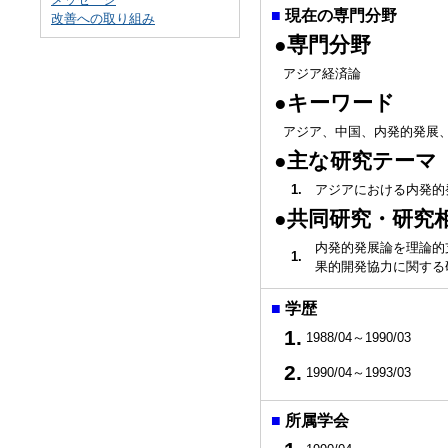
■
現在の専門分野
改善への取り組み
●専門分野
アジア経済論
●キーワード
アジア、中国、内発的発展
●主な研究テーマ
1.
アジアにおける内発的
●共同研究・研究
内発的発展論を理論的
1.
果的開発協力に関す
■
学歴
1.
1988/04～1990/03
2.
1990/04～1993/03
■
所属学会