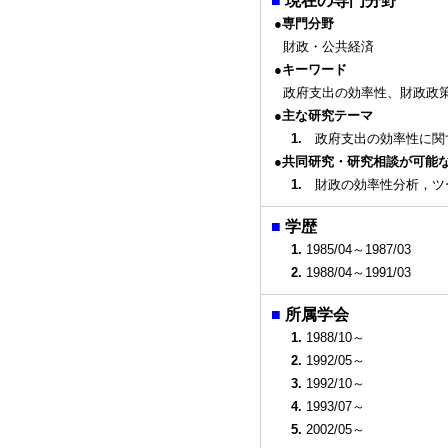
■
現在の専門分野
●専門分野
財政・公共経済
●キーワード
政府支出の効率性、財政政
●主な研究テーマ
1.
政府支出の効率性に関
●共同研究・研究相談が可能
1.
財政の効率性分析，ツ
■
学歴
1.
1985/04～1987/03
2.
1988/04～1991/03
■
所属学会
1.
1988/10～
2.
1992/05～
3.
1992/10～
4.
1993/07～
5.
2002/05～