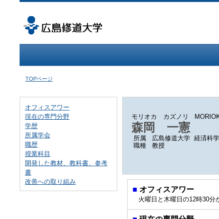
TOPページ
オフィスアワー
現在の専門分野
モリオカ カズノリ
MORIOK
森岡 一憲
学歴
所属学会
所属
広島修道大学 経済科
職歴
職種
教授
授業科目
開発した教材、教科書、参考
書
改善への取り組み
■
オフィスアワー
火曜日と木曜日の12時30分