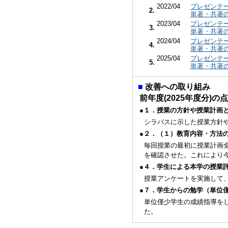
2022/04
プレゼンテ
2.
単著・共著
2023/04
プレゼンテ
3.
単著・共著
2024/04
プレゼンテ
4.
単著・共著
2025/04
プレゼンテ
5.
単著・共著
■
改善への取り組み
前年度(2025年度分)
●１．授業の方針や授業計画
シラバスに示した授業方針
●２．（１）教育内容・方法
毎回授業の最初に授業計画
を確認させた。これにより
●４．学生による本学の授業
授業アンケートを実施して
●７．学生からの勉学（単位
単位僅少学生の成績指導を
た。