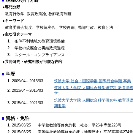
■
現在の専門分野
●専門分野
教育行政学, 教育政策論, 教師教育制度
●キーワード
教育委員会制度、学校統廃合、学校再編、指導行政、教育と法
●主な研究テーマ
1.
条件不利地域の教育環境整備
2.
学校の統廃合と再編政策過程
3.
スクール・コンプライアンス
●共同研究・研究相談が可能な内容
■
学歴
1.
2009/04～2013/03
筑波大学 社会・国際学群 国際総合学類 卒業
筑波大学大学院 人間総合科学研究科 教育学
2.
2013/04～2015/03
学）
筑波大学大学院 人間総合科学研究科 教育基
3.
2015/04～2021/03
期退学
■
資格・免許
1.
2015/03/25
中学校教諭専修免許状（社会）平26中専第223号
2.
2015/03/25
高等学校教諭専修免許状（地理歴史）平26高専第274号