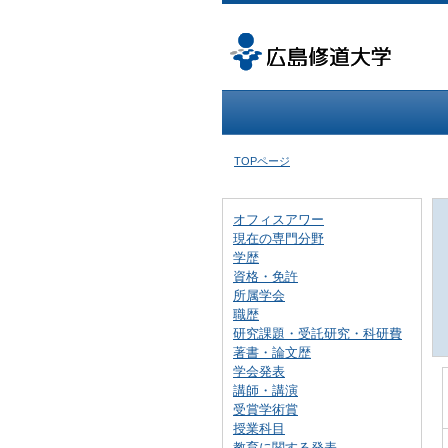
TOPページ
オフィスアワー
現在の専門分野
学歴
資格・免許
所属学会
職歴
研究課題・受託研究・科研費
著書・論文歴
学会発表
講師・講演
受賞学術賞
授業科目
教育に関する発表