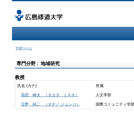
TOPページ
専門分野 : 地域研究
教授
氏名 (カナ)
所属
高田 峰夫
（タカダ ミネオ）
人文学部
立野 純二
（タチノ ジュンジ）
国際コミュニティ学